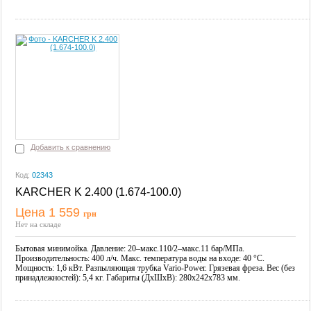
Добавить к сравнению
Код:
02343
KARCHER K 2.400 (1.674-100.0)
Цена 1 559
грн
Купить
Нет на складе
Бытовая минимойка. Давление: 20–макс.110/2–макс.11 бар/МПа.
Производительность: 400 л/ч. Макс. температура воды на входе: 40 °С.
Мощность: 1,6 кВт. Разпыляющая трубка Vario-Power. Грязевая фреза. Вес (без
принадлежностей): 5,4 кг. Габариты (ДхШхВ): 280x242x783 мм.