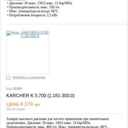
• Давление: 20-макс. 150/2-макс. 15 бар/МПа
• Производительность: макс. 550 л/ч
• Макс. температура на входе: 60°C
• Потребляемая мощность: 2,5 кВт
Добавить к сравнению
Код:
02345
KARCHER K 5.700 (1.181-300.0)
Цена 4 179
грн
Купить
Нет на складе
Аппарат высокого давления для частого применения при значительных
загрязнениях. Давление: 20-макс. 140/2-макс. 14 бар/МПа.
Производительность: макс. 460 л/ч. Макс. температура на входе: 40°C.