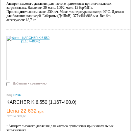
Аппарат высокого давления для частого применения при значительных
загрязнениях. Давление: 20-макс. 150/2-макс. 15 бар/МПа.
Производительность: макс. 550 л/ч. Макс. температура на входе: 60°C. Идеален
для больших площадей. Габариты (ДxШxВ): 377x461x968 мм. Вес без
аксессуаров: 18,7 кг.
Добавить к сравнению
Код:
02346
KARCHER K 6.550 (1.167-400.0)
Цена 22 632
грн
Купить
Нет на складе
• Аппарат высокого давления для частого применения при значительных
загрязнениях