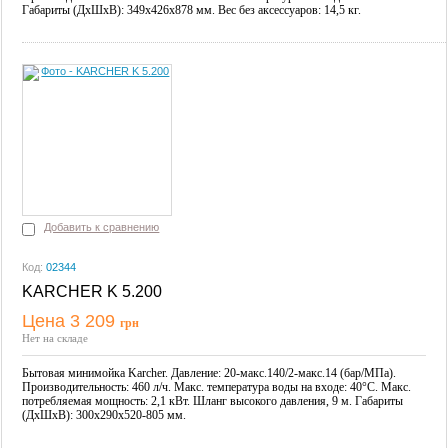
Габариты (ДxШxВ): 349x426x878 мм. Вес без аксессуаров: 14,5 кг.
Добавить к сравнению
Код:
02344
KARCHER K 5.200
Цена 3 209
грн
Купить
Нет на складе
Бытовая минимойка Karcher. Давление: 20-макс.140/2-макс.14 (бар/МПа).
Производительность: 460 л/ч. Макс. температура воды на входе: 40°C. Макс.
потребляемая мощность: 2,1 кВт. Шланг высокого давления, 9 м. Габариты
(ДхШхВ): 300x290x520-805 мм.