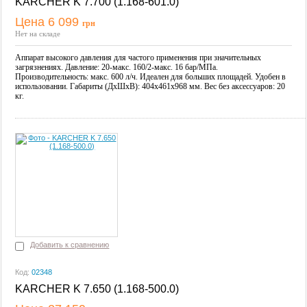
KARCHER K 7.700 (1.168-601.0)
Цена 6 099
грн
Купить
Нет на складе
Аппарат высокого давления для частого применения при значительных
загрязнениях. Давление: 20-макс. 160/2-макс. 16 бар/МПа.
Производительность: макс. 600 л/ч. Идеален для больших площадей. Удобен в
использовании. Габариты (ДxШxВ): 404x461x968 мм. Вес без аксессуаров: 20
кг.
Добавить к сравнению
Код:
02348
KARCHER K 7.650 (1.168-500.0)