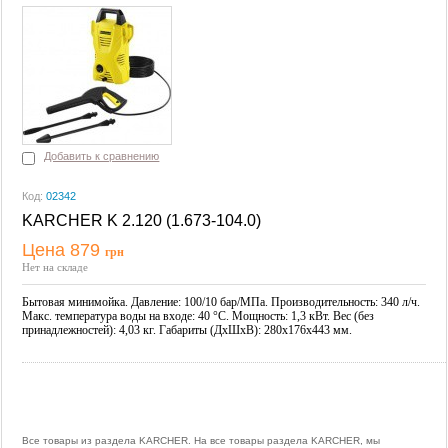
Добавить к сравнению
Код:
02342
KARCHER K 2.120 (1.673-104.0)
Цена 879
грн
Купить
Нет на складе
Бытовая минимойка. Давление: 100/10 бар/МПа. Производительность: 340 л/ч.
Макс. температура воды на входе: 40 °С. Мощность: 1,3 кВт. Вес (без
принадлежностей): 4,03 кг. Габариты (ДхШхВ): 280x176x443 мм.
Все товары из раздела KARCHER. На все товары раздела KARCHER, мы