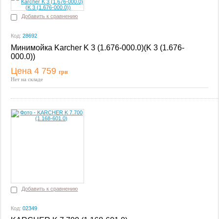
Добавить к сравнению
Код:
28692
Минимойка Karcher K 3 (1.676-000.0)(K 3 (1.676-
000.0))
Цена 4 759
грн
Купить
Нет на складе
Добавить к сравнению
Код:
02349