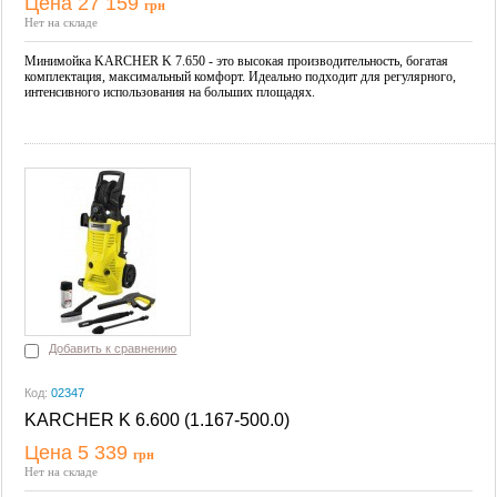
Цена 27 159
грн
Купить
Нет на складе
Минимойка KARCHER K 7.650 - это высокая производительность, богатая
комплектация, максимальный комфорт. Идеально подходит для регулярного,
интенсивного использования на больших площадях.
Добавить к сравнению
Код:
02347
KARCHER K 6.600 (1.167-500.0)
Цена 5 339
грн
Купить
Нет на складе