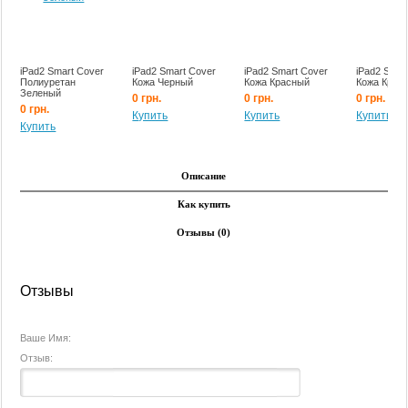
iPad2 Smart Cover
iPad2 Smart Cover
iPad2 Smart Cover
iPad2 Smar
Полиуретан
Кожа Черный
Кожа Красный
Кожа Крем
Зеленый
0 грн.
0 грн.
0 грн.
0 грн.
Купить
Купить
Купить
Купить
Описание
Как купить
Отзывы (0)
Отзывы
Ваше Имя:
Отзыв: