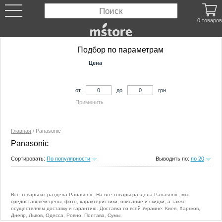
0 товаров
Подбор по параметрам
Цена
от
до
грн
Применить
Главная
/
Panasonic
Panasonic
Сортировать:
По популярности
Выводить по:
по 20
Все товары из раздела Panasonic. На все товары раздела Panasonic, мы
предоставляем цены, фото, характеристики, описание и скидки, а также
осуществляем доставку и гарантию. Доставка по всей Украине: Киев, Харьков,
Днепр, Львов, Одесса, Ровно, Полтава, Сумы.