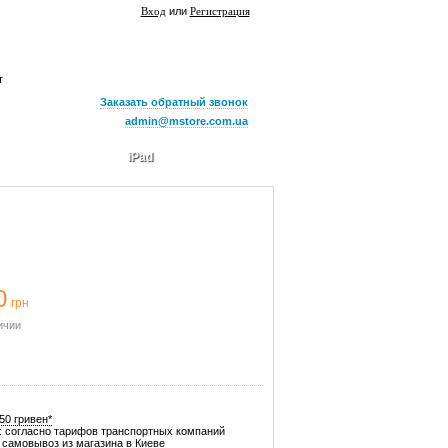
Вход
или
Регистрация
т
Заказать обратный звонок
admin@mstore.com.ua
iPad
0
грн
ичии
50 гривен*
: согласно тарифов транспортных компаний
самовывоз из магазина в Киеве