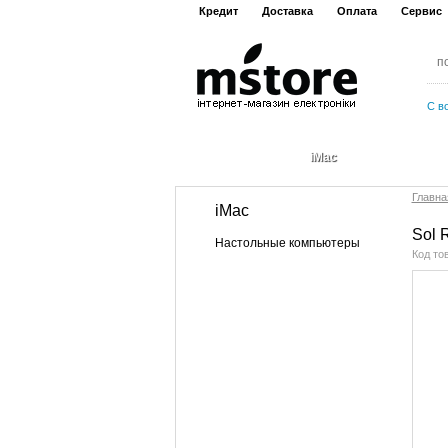
Кредит
Доставка
Оплата
Сервис
С в
iMac
Главна
iMac
Sol 
Настольные компьютеры
Код то