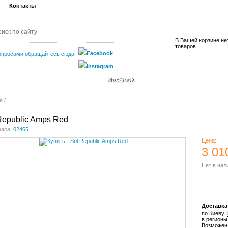
Контакты
В Вашей корзине не
товаров.
опросами обращайтесь сюда:
MacBook
я
/
Republic Amps Red
вара:
02465
Цена:
3 01
Нет в нал
Купить
Доставка
по Киеву:
в регионы
Возможен 