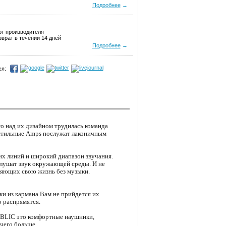
Подробнее
→
от производителя
врат в течении 14 дней
Подробнее
→
я:
о над их дизайном трудилась команда
стильные Amps послужат лаконичным
 линий и широкий диапазон звучания.
глушат звук окружающей среды. И не
вляющих свою жизнь без музыки.
и из кармана Вам не прийдется их
 распрямятся.
UBLIC это комфортные наушники,
чего больше.