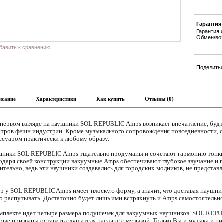
Гарантия
Гарантия 
Обмен/воз
бавить к сравнению
Поделитьс
исание
Характеристики
Как купить
Отзывы (0)
первом взгляде на наушники SOL REPUBLIC Amps возникает впечатление, будт
тров фешн индустрии. Кроме музыкального сопровождения повседневности, 
ссуаром практически к любому образу.
ники SOL REPUBLIC Amps тщательно продуманы и сочетают гармонию тонких
одаря своей конструкции вакуумные Amps обеспечивают глубокое звучание и 
ительно, ведь эти наушники создавались для городских модников, не предста
 у SOL REPUBLIC Amps имеет плоскую форму, а значит, что доставая наушник
о распутывать. Достаточно будет лишь ими встряхнуть и Amps самостоятельно
мплекте идет четыре размера подушечек для вакуумных наушников. SOL REP
рые призваны оставить слушателя наедине с музыкой. Только Вы и музыка и ни