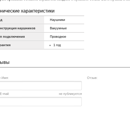
нические характеристики
ид
Наушники
нструкция наушников
Вакуумные
п подключения
Проводное
рантия
1 год
зывы
 Имя:
Отзыв:
-mail:
не публикуется