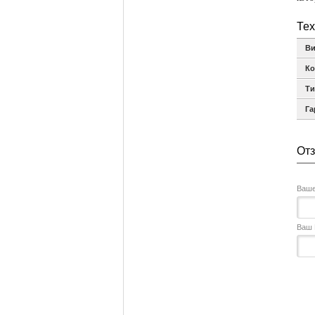
Тех
В
Ко
Ти
Га
От
Ваше
Ваш E