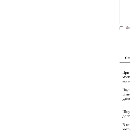
До
Оп
При 
монс
аксе
Науш
Благ
удив
Шнур
долг
В ко
кото