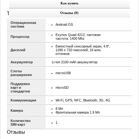
Как купить
Технические характеристики
Отзывы (0)
Операционная
Android OS
система
Exynos Quad 4212; тактовая
Процессор
частота: 1400 Mhz
Емкостный сенсорный экран, 4.8",
Дисплей
1280 х 720 пикселей, 16 млн.
оттенков
Аккумулятор
Li-Ion 2100 mAh аккумулятор
Слоты
microUSB
расширения
Поддержка
карт и
microSD
стандартов
Коммуникации
Wi-Fi, GPS, NFC, Bluetooth, 3G, 4G
8 Мп
Камера
Фронтальная камера 1.9 Мп
Количество
1
SIM-карт
Отзывы