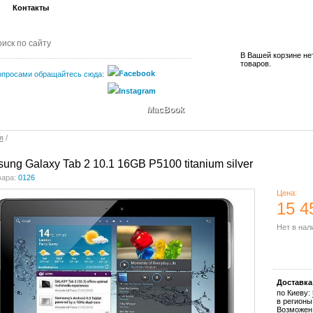
Контакты
В Вашей корзине не
товаров.
опросами обращайтесь сюда:
MacBook
я
/
ung Galaxy Tab 2 10.1 16GB P5100 titanium silver
вара:
0126
Цена:
15 4
Нет в нал
Купить
Доставка
по Киеву:
в регионы
Возможен 