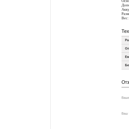
Осно
Допо
Акку
Разм
Вес:
Тех
Ра
Оп
Ем
Бе
От
Ваше
Ваш E