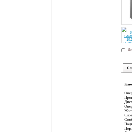
До
Оп
Клю
Опер
Проц
Дисп
Опер
Жест
Слот
Сооб
Подк
Порт