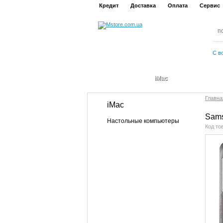
Кредит
Доставка
Оплата
Сервис
С в
iMac
Главна
iMac
Sams
Настольные компьютеры
Код то