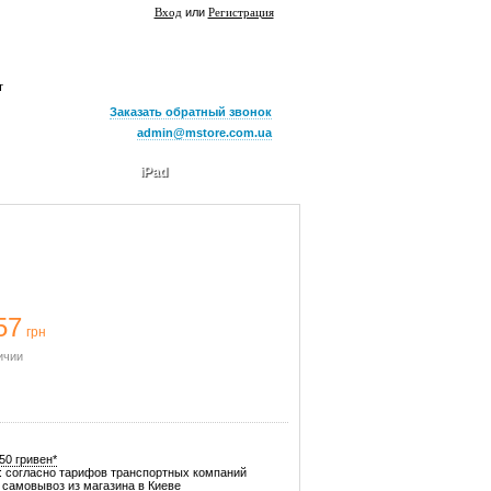
Вход
или
Регистрация
т
Заказать обратный звонок
admin@mstore.com.ua
iPad
57
грн
ичии
50 гривен*
: согласно тарифов транспортных компаний
самовывоз из магазина в Киеве