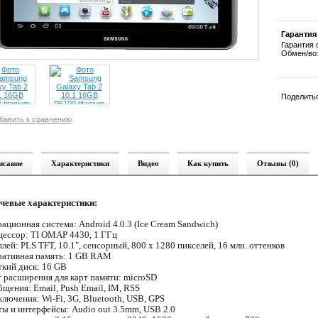
Гарантия
Гарантия 
Обмен/воз
Поделитьс
бавить к сравнению
исание
Характеристики
Видео
Как купить
Отзывы (0)
чевые характеристики:
ационная система: Android 4.0.3 (Ice Cream Sandwich)
ессор: TI OMAP 4430, 1 ГГц
лей: PLS TFT, 10.1", сенсорный, 800 x 1280 пикселей, 16 млн. оттенков
ативная память: 1 GB RAM
кий диск: 16 GB
 расширения для карт памяти: microSD
щения: Email, Push Email, IM, RSS
лючения: Wi-Fi, 3G, Bluetooth, USB, GPS
ы и интерфейсы: Audio out 3.5mm, USB 2.0