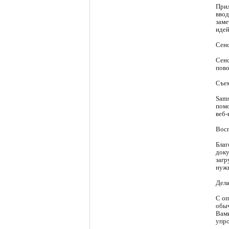
Прил
ввод
заме
идей
Сен
Сенс
пово
Съем
Sams
помо
веб-
Восп
Благ
доку
загр
нужн
Дела
С оп
обыч
Вами
упро