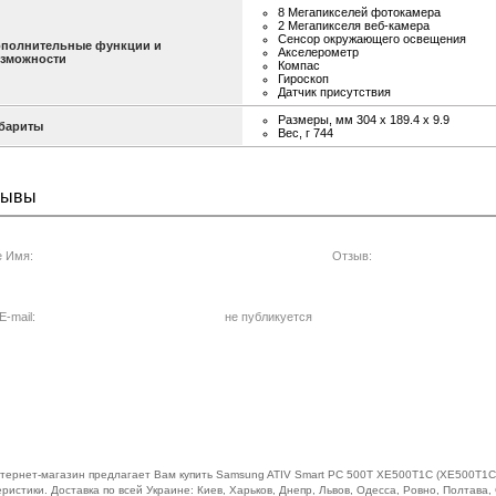
8 Мегапикселей фотокамера
2 Мегапикселя веб-камера
Сенсор окружающего освещения
полнительные функции и
Акселерометр
зможности
Компас
Гироскоп
Датчик присутствия
Размеры, мм 304 x 189.4 x 9.9
бариты
Вес, г 744
зывы
 Имя:
Отзыв:
-mail:
не публикуется
тернет-магазин предлагает Вам купить Samsung ATIV Smart PC 500T XE500T1C (XE500T1C-A
ристики. Доставка по всей Украине: Киев, Харьков, Днепр, Львов, Одесса, Ровно, Полтава,