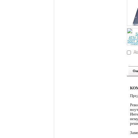
До
Оп
КОМ
Пред
Рево
ноут
Инте
нему
реше
Заме