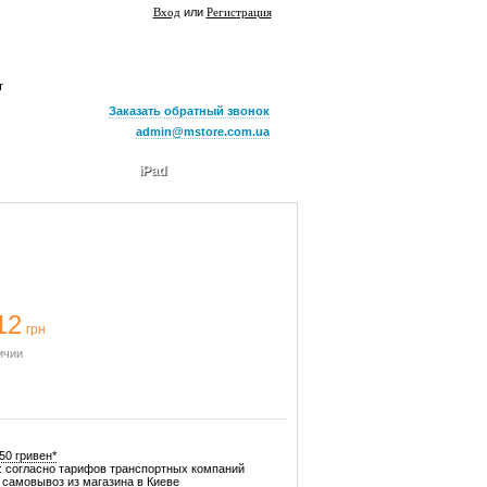
Вход
или
Регистрация
т
Заказать обратный звонок
admin@mstore.com.ua
iPad
12
грн
ичии
50 гривен*
: согласно тарифов транспортных компаний
самовывоз из магазина в Киеве