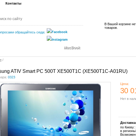
Контакты
В Вашей корзине не
товаров.
опросами обращайтесь сюда:
MacBook
я
/
ung ATIV Smart PC 500T XE500T1C (XE500T1C-A01RU)
вара:
0323
Цена:
30 0
Нет в нал
Купить
Доставка
по Киеву:
в регионы
Возможен 