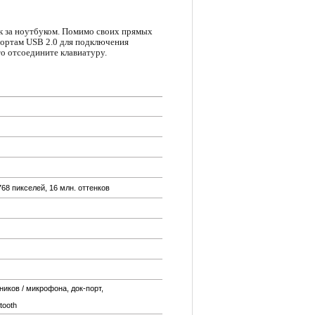
ак за ноутбуком. Помимо своих прямых
портам USB 2.0 для подключения
о отсоедините клавиатуру.
768 пикселей, 16 млн. оттенков
иков / микрофона, док-порт,
tooth