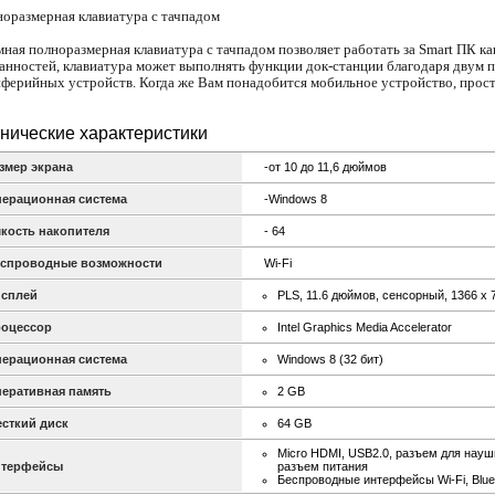
оразмерная клавиатура с тачпадом
ная полноразмерная клавиатура с тачпадом позволяет работать за Smart ПК к
анностей, клавиатура может выполнять функции док-станции благодаря двум 
ферийных устройств. Когда же Вам понадобится мобильное устройство, прост
нические характеристики
змер экрана
-от 10 до 11,6 дюймов
ерационная система
-Windows 8
кость накопителя
- 64
спроводные возможности
Wi-Fi
сплей
PLS, 11.6 дюймов, сенсорный, 1366 x 
оцессор
Intel Graphics Media Accelerator
ерационная система
Windows 8 (32 бит)
еративная память
2 GB
сткий диск
64 GB
Micro HDMI, USB2.0, разъем для наушн
терфейсы
разъем питания
Беспроводные интерфейсы Wi-Fi, Blue