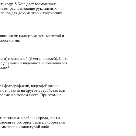
на ходу. S Note дает возможность
живает распознавание рукописных
аблонов для документов и творческих
вижениями пальцев менять масштаб и
иложениями.
ля) и основной (8 мегапикселей). С их
 друзьями в видеочате и пользоваться
алях!
ься фотографиями, видеофайлами и
отправить на другое устройство или
время и в любом месте. При этом не
 и знакомая рабочая среда, как на
ключая те, которые были приобретены
 с мышью и клавиатурой либо