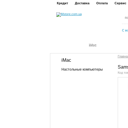
Кредит
Доставка
Оплата
Сервис
С в
iMac
Главна
iMac
Sams
Настольные компьютеры
Код то