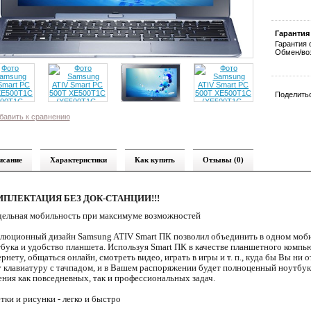
Гарантия
Гарантия 
Обмен/воз
Поделитьс
бавить к сравнению
исание
Характеристики
Как купить
Отзывы (0)
ПЛЕКТАЦИЯ БЕЗ ДОК-СТАНЦИИ!!!
ельная мобильность при максимуме возможностей
люционный дизайн Samsung ATIV Smart ПК позволил объединить в одном моб
бука и удобство планшета. Используя Smart ПК в качестве планшетного компь
рнету, общаться онлайн, смотреть видео, играть в игры и т. п., куда бы Вы ни 
 клавиатуру с тачпадом, и в Вашем распоряжении будет полноценный ноутбук
ния как повседневных, так и профессиональных задач.
тки и рисунки - легко и быстро