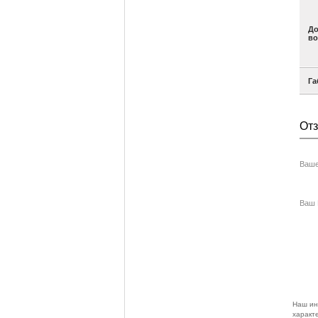
До
во
Га
От
Ваше
Ваш E
Наш ин
характе