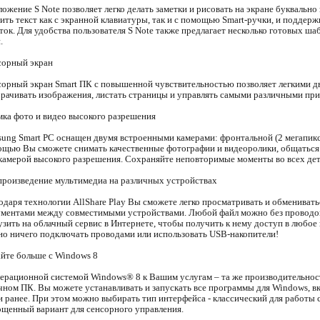
ожение S Note позволяет легко делать заметки и рисовать на экране буквально 
ить текст как с экранной клавиатуры, так и с помощью Smart-ручки, и поддер
ток. Для удобства пользователя S Note также предлагает несколько готовых ш
.
сорный экран
орный экран Smart ПК с повышенной чувствительностью позволяет легкими д
рачивать изображения, листать страницы и управлять самыми различными пр
ка фото и видео высокого разрешения
ung Smart PC оснащен двумя встроенными камерами: фронтальной (2 мегапиксе
щью Вы сможете снимать качественные фотографии и видеоролики, общаться с
камерой высокого разрешения. Сохраняйте неповторимые моменты во всех дет
роизведение мультимедиа на различных устройствах
одаря технологии AllShare Play Вы сможете легко просматривать и обмениват
ментами между совместимыми устройствами. Любой файл можно без проводов 
узить на облачный сервис в Интернете, чтобы получить к нему доступ в любое 
о ничего подключать проводами или использовать USB-накопители!
йте больше с Windows 8
ерационной системой Windows® 8 к Вашим услугам – та же производительность
ном ПК. Вы можете устанавливать и запускать все программы для Windows, в
 ранее. При этом можно выбирать тип интерфейса - классический для работы
щенный вариант для сенсорного управления.