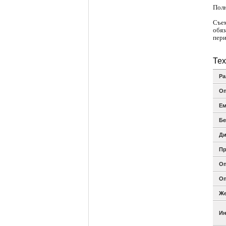
Полн
Съем
обяз
пери
Тех
Ра
Оп
Ем
Бе
Ди
Пр
Оп
Оп
Же
Ин