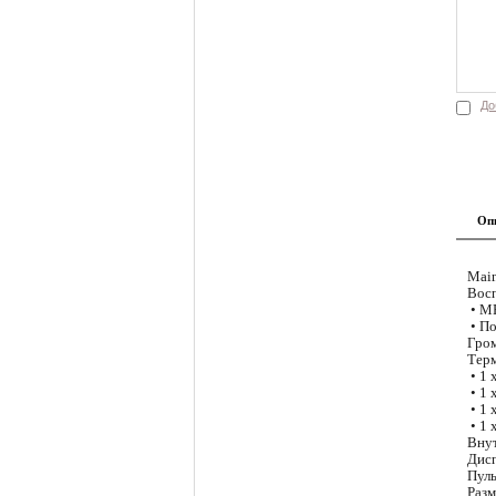
До
Оп
Main
Вос
• MP
• По
Гром
Тер
• 1 
• 1 
• 1 
• 1 
Внут
Дис
Пуль
Разм