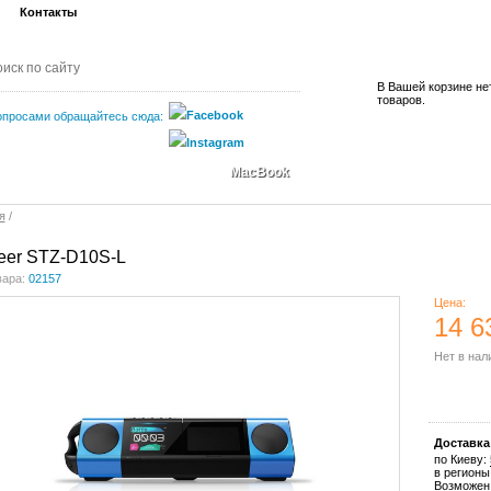
Контакты
В Вашей корзине не
товаров.
опросами обращайтесь сюда:
MacBook
я
/
eer STZ-D10S-L
вара:
02157
Цена:
14 6
Нет в нал
Купить
Доставка
по Киеву:
в регионы
Возможен 