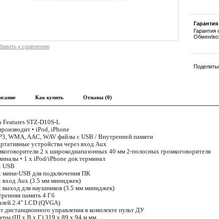
Гарантия
Гарантия 
Обмен/воз
бавить к сравнению
Поделитьс
исание
Как купить
Отзывы (0)
 Features
STZ-D10S-L
производит
• iPod, iPhone
3, WMA, AAC, WAV файлы с USB / Внутренней памяти
ртативные устройства через вход Aux
коговорители
2 x широкодиапазонных 40 мм 2-полосных громкоговорителя
миналы
• 1 x iPod/iPhone док терминал
x USB
x мини-USB для подключения ПК
x вход Aux (3.5 мм миниджек)
x выход для наушников (3.5 мм миниджек)
ренняя память
4 Гб
плей
2.4" LCD (QVGA)
т дистанционного управления
в комплекте пульт ДУ
еры (Ш x В х Г)
319 x 89 x 94 м мм