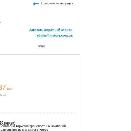
Вход
или
Регистрация
т
Заказать обратный звонок
admin@mstore.com.ua
iPad
37
грн
ичии
50 гривен*
: согласно тарифов транспортных компаний
самовывоз из магазина в Киеве