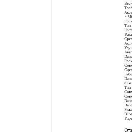
Вес
Треб
Акс
• Mi
Гром
Тип 
Част
Уси
Сред
Ауд
Улуч
Авто
Danc
Гром
Совм
Сдел
Рабо
Danc
8 Be
Тип 
Совм
Совм
Danc
Danc
Режи
DJ м
Упр
От