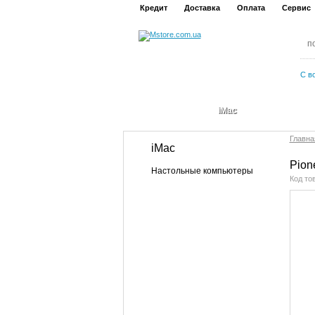
Кредит
Доставка
Оплата
Сервис
С в
iMac
Главна
iMac
Pion
Настольные компьютеры
Код то