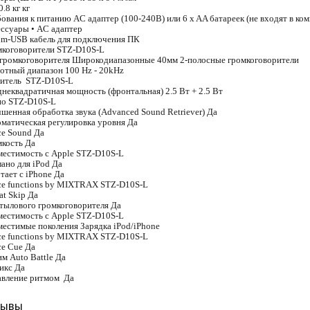
0.8 кг кг
ования к питанию
AC адаптер (100-240В) или 6 x AA батареек (не входят в ко
ессуары
• AC адаптер
m-USB кабель для подключения ПК
коговорители
STZ-D10S-L
громкоговорителя
Широкодиапазонные 40мм 2-полосные громкоговорители
отный диапазон
100 Hz - 20kHz
литель
STZ-D10S-L
неквадратичная мощность (фронтальная)
2.5 Вт + 2.5 Вт
ио
STZ-D10S-L
шенная обработка звука (Advanced Sound Retriever)
Да
матическая регулировка уровня
Да
e Sound
Да
кость
Да
естимость с Apple
STZ-D10S-L
ано для iPod
Да
тает с iPhone
Да
e functions by MIXTRAX
STZ-D10S-L
at Skip
Да
тылового громкоговорителя
Да
естимость с Apple
STZ-D10S-L
естимые поколения
Зарядка iPod/iPhone
e functions by MIXTRAX
STZ-D10S-L
e Cue
Да
м Auto Battle
Да
икс
Да
авление ритмом
Да
зывы