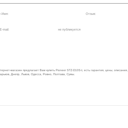
 Имя:
Отзыв:
-mail:
не публикуется
ернет-магазин предлагает Вам купить Pioneer STZ-D10S-L есть гарантия, цены, описания, 
арьков, Днепр, Львов, Одесса, Ровно, Полтава, Сумы.