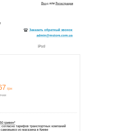
Вход
или
Регистрация
т
Заказать обратный звонок
admin@mstore.com.ua
iPad
67
грн
ичии
50 гривен*
: согласно тарифов транспортных компаний
самовывоз из магазина в Киеве