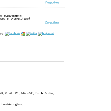
Подробнее
→
от производителя
врат в течении 14 дней
Подробнее
→
я:
USB, MiniHDMI, MicroSD, ComboAudio,
 resistant glass ;