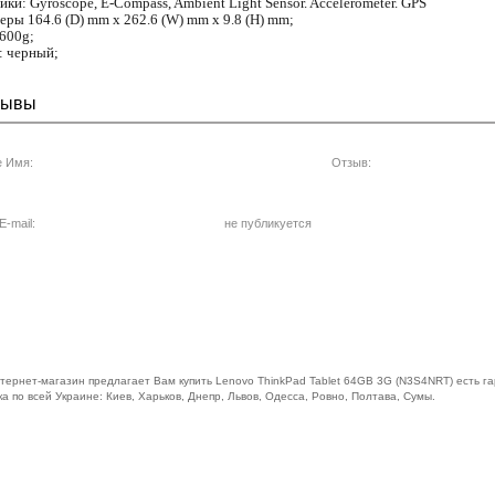
ики: Gyroscope, E-Compass, Ambient Light Sensor. Accelerometer. GPS
еры 164.6 (D) mm x 262.6 (W) mm x 9.8 (H) mm;
 600g;
: черный;
зывы
 Имя:
Отзыв:
-mail:
не публикуется
тернет-магазин предлагает Вам купить Lenovo ThinkPad Tablet 64GB 3G (N3S4NRT) есть гар
а по всей Украине: Киев, Харьков, Днепр, Львов, Одесса, Ровно, Полтава, Сумы.