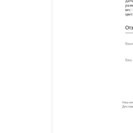
датч
разм
вес:
цвет
От
Ваше
Ваш E
Наш ин
Доставк