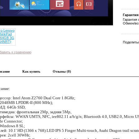
Гарантия
Гарантия 
Обмен/воз
Поделитьс
бавить к сравнению
исание
Как купить
Отзывы (0)
ание:
ессор: Intel Atom Z2760 Dual Core 1.8GHz;
2048МB LPDDR-II (800 MHz);
Д: 64Gb SSD;
тимедиа: фронтальная 2Mp, задняя 5Mp,
рфейсы: WWAN UMTS, NFC, iee802.11 a/b/g/n; Bluetooth 4.0, USB2.0, Micro 
le Connector;
Windows 8 SL;
лей: 10.1' HD (1366 x 768) LED IPS 5 Finger Multi-touch, Asahi Dragon trail scratch
рея: 2cell 30WHr;