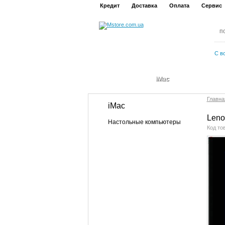
Кредит
Доставка
Оплата
Сервис
С в
iMac
Главна
iMac
Leno
Настольные компьютеры
Код то