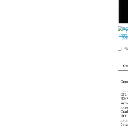
До
Оп
Опис
проц
ОП: 
НЖМ
муль
инте
Crad
ПО: 
дисп
бата