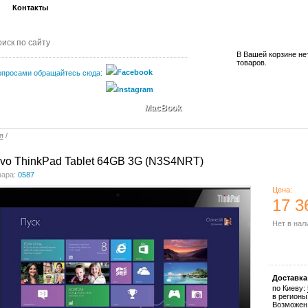
Контакты
В Вашей корзине не
товаров.
опросами обращайтесь сюда:
MacBook
я
/
vo ThinkPad Tablet 64GB 3G (N3S4NRT)
вара:
0587
Цена:
17 3
Нет в нал
Купить
Доставка
по Киеву:
в регионы
Возможен 