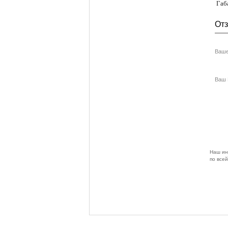
Габа
От
Ваше
Ваш E
Наш ин
по всей