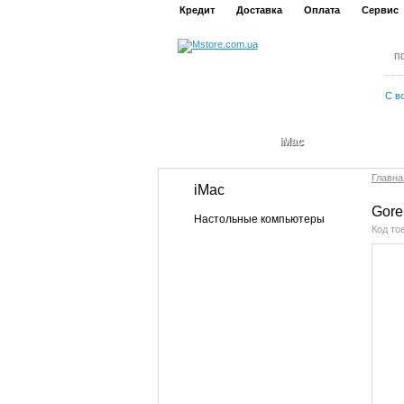
Кредит
Доставка
Оплата
Сервис
С в
iMac
Главна
iMac
Gore
Настольные компьютеры
Код то