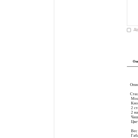
До
Оп
Опис
Ста
Мощ
Кноп
2 ст
2 на
Чаша
Цве
Вес 
Габ