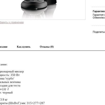
Гарантия
Гарантия 
Обмен/воз
бавить к сравнению
Поделитьс
исание
Как купить
Отзывы (0)
ание:
ционарный мискер
ность: 350 Вт
ка 'турбо'
альных венчика
садки для теста
 (л): 2
т: черный
3.9 кг
ариты (ШхВхГ) мм: 315×277×287