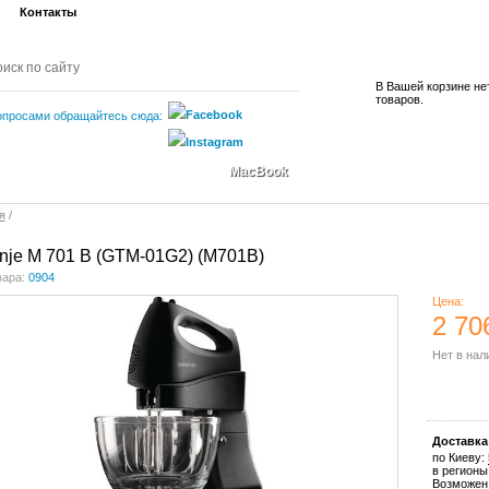
Контакты
В Вашей корзине не
товаров.
опросами обращайтесь сюда:
MacBook
я
/
nje M 701 B (GTM-01G2) (M701B)
вара:
0904
Цена:
2 70
Нет в нал
Купить
Доставка
по Киеву:
в регионы
Возможен 