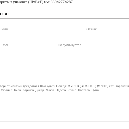
риты в упаковке (ШхВхГ) мм: 339×277×287
зывы
 Имя:
Отзыв:
-mail:
не публикуется
тернет-магазин предлагает Вам купить Gorenje M 701 B (GTM-01G2) (M701B) есть гарантия,
 Украине: Киев, Харьков, Днепр, Львов, Одесса, Ровно, Полтава, Сумы.