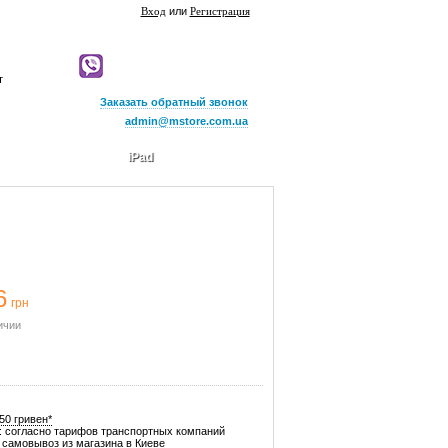
Вход
или
Регистрация
т
Заказать обратный звонок
admin@mstore.com.ua
iPad
6
грн
ичии
50 гривен*
: согласно тарифов транспортных компаний
самовывоз из магазина в Киеве