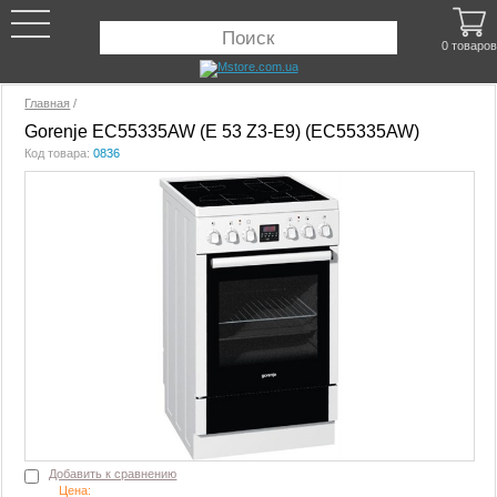
0 товаров
Главная
/
Gorenje EC55335AW (E 53 Z3-E9) (EC55335AW)
Код товара:
0836
Добавить к сравнению
Цена: