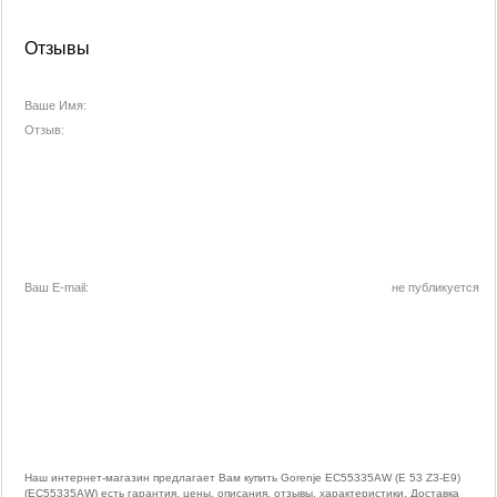
Отзывы
Ваше Имя:
Отзыв:
Ваш E-mail:
не публикуется
Наш интернет-магазин предлагает Вам купить Gorenje EC55335AW (E 53 Z3-E9)
(EC55335AW) есть гарантия, цены, описания, отзывы, характеристики. Доставка