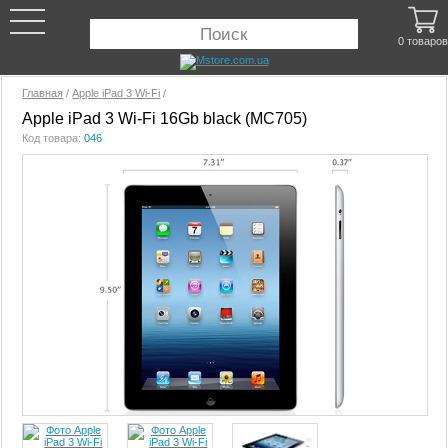
0 товаров
Главная
/
Apple iPad 3 Wi-Fi
/
Apple iPad 3 Wi-Fi 16Gb black (MC705)
Код товара:
046