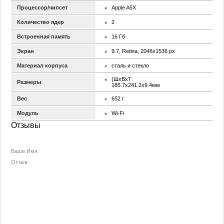
Процессор/чипсет
Apple A5X
Количество ядер
2
Встроенная память
16 Гб
Экран
9.7, Retina, 2048х1536 px
Материал корпуса
сталь и стекло
(ШxВxТ:
Размеры
185.7х241.2х9.4мм
Вес
652 г
Модуль
Wi-Fi
Отзывы
Ваше Имя:
Отзыв: