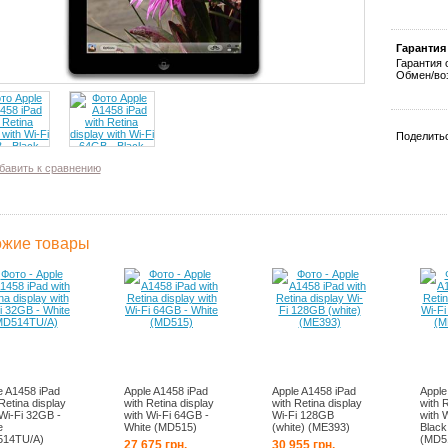
Гарантия
Гарантия 
Обмен/воз
Поделитьс
бавить к сравнению
жие товары
e A1458 iPad
Apple A1458 iPad
Apple A1458 iPad
Apple
Retina display
with Retina display
with Retina display
with 
 Wi-Fi 32GB -
with Wi-Fi 64GB -
Wi-Fi 128GB
with 
e
White (MD515)
(white) (ME393)
Black
514TU/A)
(MD5
27 675 грн.
30 955 грн.