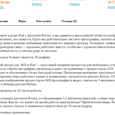
39 грн.
23 7
Купить
Купить
ить
Купи
исание
Видео
Как купить
Отзывы (0)
мите в руки iPad с дисплеем Retina, и вы удивитесь высочайшей чёткости изоб
истично, что кажется, будто вы действительно листаете фотографии, читаете к
у вами и вашими любимыми занятиями нет никаких преград. Основные элемент
роводная связь — идеально работают вместе, чтобы вы с удовольствием пользо
обным на то, о чём вы даже не мечтали.
а раза больше скорости. И графики.
й процессор A6X в iPad — наш самый мощный процессор для мобильных устр
ость обработки графики увеличилась вдвое по сравнению с процессором A5X.
рее и обеспечивает более быстрый отклик. Приложения мгновенно запускают
щенные игры работают плавно и великолепно смотрятся на дисплее Retina. А
ала изображения процессором A6X фотографии и видео, снятые на 5-мегапиксе
стойными дисплея Retina.
мулятор на 10 часов работы.
 оснащён дисплеем Retina, отображающим 3,1 миллиона пикселей, а также пе
емой. Как же это влияет на время работы аккумулятора? Практически никак. 
о, играть, писать и заниматься творчеством до 10 часов подряд.
оенные приложения.