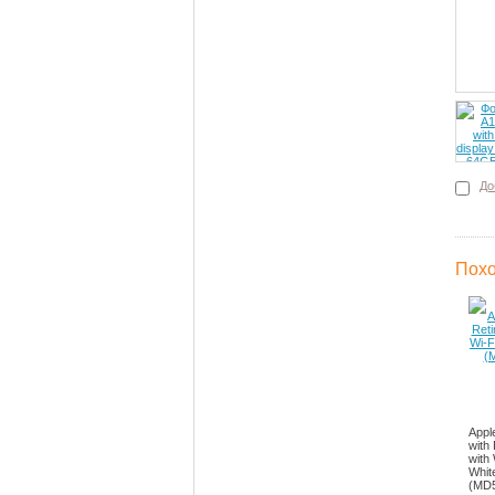
До
Похо
Appl
with 
with
Whit
(MD