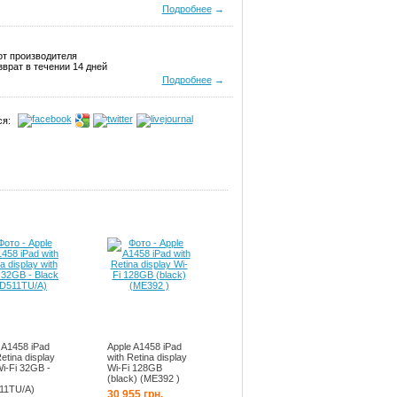
Подробнее
→
от производителя
врат в течении 14 дней
Подробнее
→
я:
 A1458 iPad
Apple A1458 iPad
Retina display
with Retina display
Wi-Fi 32GB -
Wi-Fi 128GB
(black) (ME392 )
11TU/A)
30 955 грн.