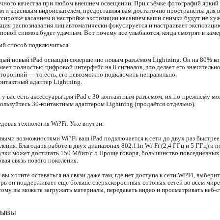
чного качества при любом внешнем освещении. При съёмке фотографий яркий 
м и красивым видоискателем, предоставляя вам достаточно пространства для в
сировке касанием и настройке экспозиции касанием ваши снимки будут не хуж
ция распознавания лиц автоматически фокусируется и настраивает экспозици
повой снимок будет удачным. Вот почему все улыбаются, когда смотрят в камер
й способ подключиться.
ый новый iPad оснащён совершенно новым разъёмом Lightning. Он на 80% ком
меет полностью цифровой интерфейс на 8 сигналов, что делает его значительно
торонний — то есть, его невозможно подключить неправильно.
онтактный адаптер Lightning.
 у вас есть аксессуары для iPad с 30-контактным разъёмом, их по-прежнему м
ользуйтесь 30-контактным адаптером Lightning (продаётся отдельно).
довая технология Wi?Fi. Уже внутри.
выми возможностями Wi?Fi ваш iPad подключается к сети до двух раз быстре
ления. Благодаря работе в двух диапазонах 802.11n Wi-Fi (2,4 ГГц и 5 ГГц) и 
узки может достигать 150 Мбит/с.5 Проще говоря, большинство повседневных
вая связь нового поколения.
 вы хотите оставаться на связи даже там, где нет доступа к сети Wi?Fi, выберите
рь он поддерживает ещё больше сверхскоростных сотовых сетей во всём мире
ому вы можете загружать материалы, передавать видео и просматривать веб-с
зывы