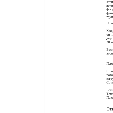
отли
ярки
фоку
функ
груп
Новы
Кажд
он и
двус
30-к
Если
восп
Пере
С но
поко
загр
Сото
Если
Тепе
Поэт
От