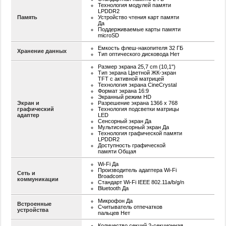
Технология модулей памяти
LPDDR2
Память
Устройство чтения карт памяти
Да
Поддерживаемые карты памяти
microSD
Емкость флеш-накопителя 32 ГБ
Хранение данных
Тип оптического дисковода Нет
Размер экрана 25,7 cm (10,1")
Тип экрана Цветной ЖК-экран
TFT с активной матрицей
Технология экрана CineCrystal
Формат экрана 16:9
Экранный режим HD
Экран и
Разрешение экрана 1366 x 768
графический
Технология подсветки матрицы
адаптер
LED
Сенсорный экран Да
Мультисенсорный экран Да
Технология графической памяти
LPDDR2
Доступность графической
памяти Общая
Wi-Fi Да
Производитель адаптера Wi-Fi
Сеть и
Broadcom
коммуникации
Стандарт Wi-Fi IEEE 802.11a/b/g/n
Bluetooth Да
Микрофон Да
Встроенные
Считыватель отпечатков
устройства
пальцев Нет
Количество секций 2-секционная