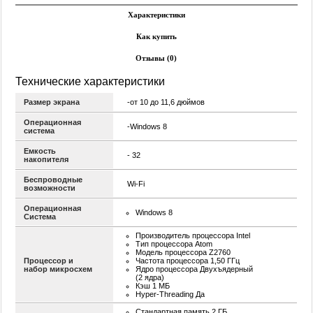
Характеристики
Как купить
Отзывы (0)
Технические характеристики
Размер экрана
-от 10 до 11,6 дюймов
Операционная
-Windows 8
система
Емкость
- 32
накопителя
Беспроводные
Wi-Fi
возможности
Операционная
Windows 8
Система
Производитель процессора Intel
Тип процессора Atom
Модель процессора Z2760
Процессор и
Частота процессора 1,50 ГГц
набор микросхем
Ядро процессора Двухъядерный
(2 ядра)
Кэш 1 МБ
Hyper-Threading Да
Стандартная память 2 ГБ