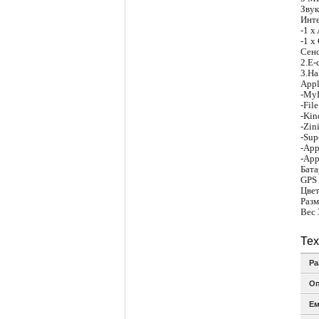
Звук
Инт
-1 x
-1 x
Сен
2.E-
3.Ha
Appl
-MyL
-Fil
-Kin
-Zin
-Sup
-Ap
-App
Бата
GPS
Цве
Раз
Вес
Тех
Ра
Оп
Ем