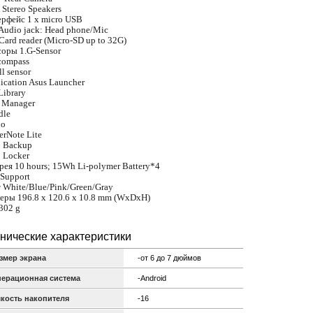
Stereo Speakers
ерфeйс
1 x micro USB
 Audio jack: Head phone/Mic
 Card reader (Micro-SD up to 32G)
соры
1.G-Sensor
compass
ll sensor
ication
Asus Launcher
ibrary
e Manager
dle
io
erNote Lite
p Backup
 Locker
рея
10 hours; 15Wh Li-polymer Battery*4
Support
т
White/Blue/Pink/Green/Gray
меры
196.8 x 120.6 x 10.8 mm (WxDxH)
302 g
нические характеристики
змер экрана
-от 6 до 7 дюймов
ерационная система
-Android
кость накопителя
-16