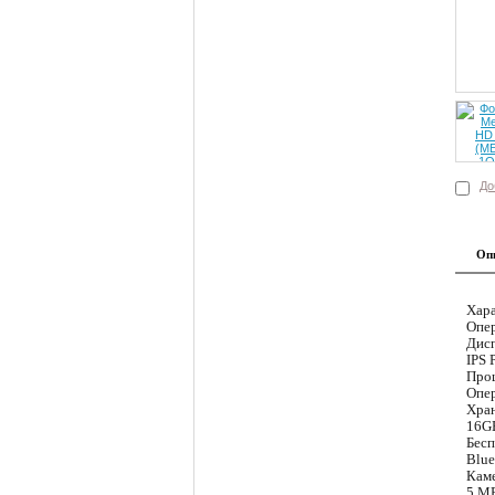
До
Оп
Хара
Опер
Дис
IPS 
Про
Опер
Хра
16GB
Бесп
Blue
Кам
5 MP