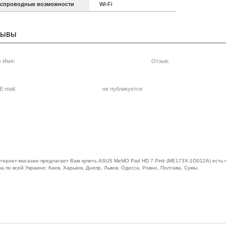
спроводные возможности
Wi-Fi
зывы
 Имя:
Отзыв:
-mail:
не публикуется
тернет-магазин предлагает Вам купить ASUS MeMO Pad HD 7 Pink (ME173X-1O012A) есть га
а по всей Украине: Киев, Харьков, Днепр, Львов, Одесса, Ровно, Полтава, Сумы.