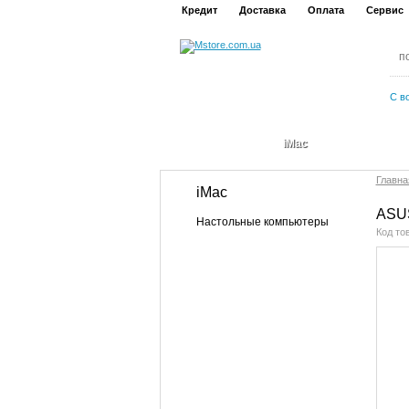
Кредит
Доставка
Оплата
Сервис
С в
iMac
Главна
iMac
ASUS
Настольные компьютеры
Код то