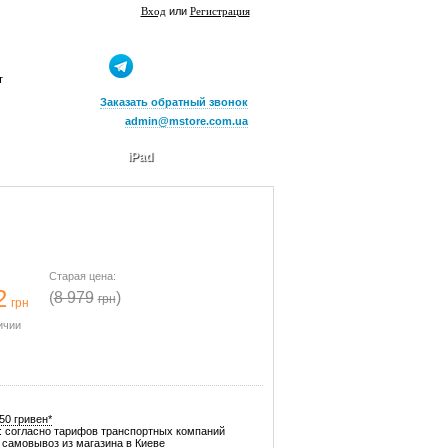
Вход
или
Регистрация
т
Заказать обратный звонок
admin@mstore.com.ua
iPad
Старая цена:
2
(
8 979
)
грн
грн
ичии
50 гривен*
: согласно тарифов транспортных компаний
самовывоз из магазина в Киеве