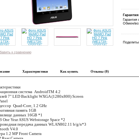
Гарантия
Гарантия 
Обмен/воз
Поделитьс
бавить к сравнению
исание
Характеристики
Как купить
Отзывы (0)
ктеристики
ационная система
AndroidTM 4.2
плей
7" LED Backlight WXGA (1280x800) Screen
Panel
цессор
Quad-Core, 1.2 GHz
ативная память
1GB
нилище данных
16GB *1
 One Year ASUS Webstorage Space *2
роводная передача данных
WLAN802.11 b/g/n*3
tooth V4.0
ера
1.2 MP Front Camera
 Rear Camera