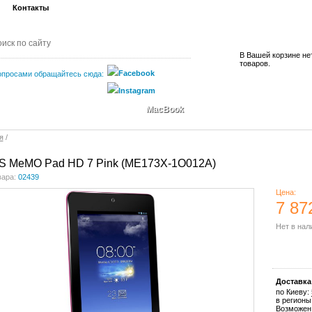
Контакты
В Вашей корзине не
товаров.
опросами обращайтесь сюда:
MacBook
я
/
 MeMO Pad HD 7 Pink (ME173X-1O012A)
вара:
02439
Цена:
7 87
Нет в нал
Купить
Доставка
по Киеву:
в регионы
Возможен 