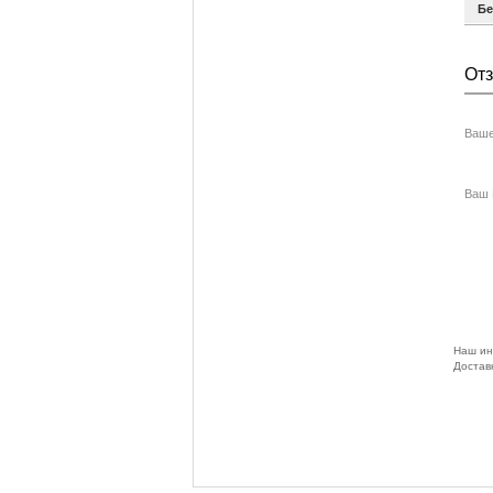
Бе
От
Ваше
Ваш E
Наш ин
Доставк